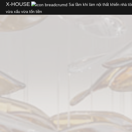
Skip
X-HOUSE
Sai lầm khi làm nội thất khiến nhà tôi
to
vừa xấu vừa tốn tiền
content