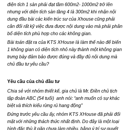
điện tích 1 sàn phải đạt tầm 600m2- 1000m2 trở lên
nhưng với diện tích sàn tầng 4 là 300m2 khi nhận nội
dung đầu bài các kiến trúc sư của Xhouse cũng phải
cân đối rất kỹ việc đưa được nội dung vào mà phải phân
bổ diện tích phù hợp cho các không gian.
Bài toán đặt ra của KTS XHouse là làm thế nào để biến
1 không gian có diện tích nhỏ này thành một không gian
trưng bày đảm bảo được đúng và đầy đủ nội dung mà
chủ đầu tư yêu cầu?
Yêu cầu của chủ đầu tư
Chia sẻ với nhóm thiết kế, gia chủ là
Mr. Điền chủ tịch
tập đoàn ABC (54 tuổi) anh nói: “anh muốn có sự khác
biệt và thích kiểu rừng rú hang động”
Đứng trước yêu cầu ấy, nhóm KTS XHouse đã phải đối
mặt với những thách thức nhất định. Do đây là một loại
hình đặc thù ít gặp chưa làm nhiều. bằng ý trí sự quyết