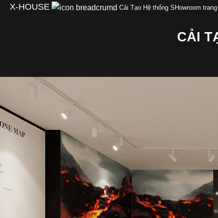
Skip
X-HOUSE
Cải Tạo Hệ thống SHowroom trang
to
content
CẢI 