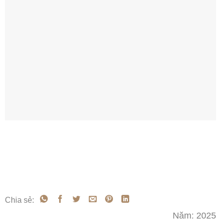
Hệ rèm 2 lớp cản sáng giúp ngăn sáng chiếu trực tiếp vào
phòng thờ.
Chia sẻ:
Năm: 2025