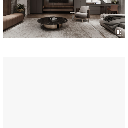
Hệ bàn trà đôi màu inox vàng gương với kiểu cách sang
trọng kết hợp với mặt đá tự nhiên.