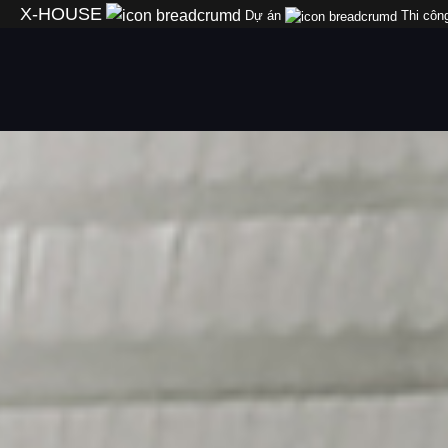
Skip
X-HOUSE
Dự án
Thi công
to
content