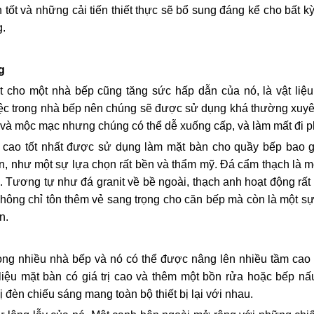
h tốt và những cải tiến thiết thực sẽ bổ sung đáng kể cho bất
g.
g
t cho một nhà bếp cũng tăng sức hấp dẫn của nó, là vật liệu
việc trong nhà bếp nên chúng sẽ được sử dụng khá thường xuyên
p và mộc mạc nhưng chúng có thể dễ xuống cấp, và làm mất đi 
g cao tốt nhất được sử dụng làm mặt bàn cho quầy bếp bao g
ắn, như một sự lựa chọn rất bền và thẩm mỹ. Đá cẩm thạch là m
 Tương tự như đá granit về bề ngoài, thạch anh hoạt động rất
hông chỉ tôn thêm vẻ sang trọng cho căn bếp mà còn là một sự 
n.
ong nhiều nhà bếp và nó có thể được nâng lên nhiều tầm cao h
t liệu mặt bàn có giá trị cao và thêm một bồn rửa hoặc bếp n
ị đèn chiếu sáng mang toàn bộ thiết bị lại với nhau.