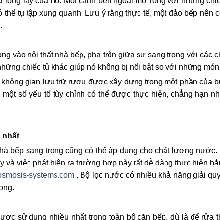
sự lộng lẫy của nó. Một cạnh bên ngoài mở rộng với những ch
ó thể tụ tập xung quanh. Lưu ý rằng thực tế, một đảo bếp nên c
.
ọng vào nội thất nhà bếp, pha trộn giữa sự sang trọng với các c
ững chiếc tủ khác giúp nó không bị nổi bật so với những món đ
không gian lưu trữ rượu được xây dựng trong một phần của 
ỉ, một số yếu tố tùy chỉnh có thể được thực hiện, chẳng hạn 
t nhất
nhà bếp sang trọng cũng có thể áp dụng cho chất lượng nước. N
y và việc phát hiện ra trường hợp này rất dễ dàng thực hiện b
osmosis-systems.com
. Bộ lọc nước có nhiều khả năng giải quy
ọng.
được sử dụng nhiều nhất trong toàn bộ căn bếp, dù là để rửa t