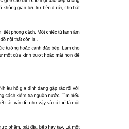
iếc ghế cao làm cho một đảo bếp không
ó không gian lưu trữ bên dưới, cho bất
hi tiết phong cách. Một chiếc tủ lạnh âm
ồ nội thất còn lại.
bức tường hoặc cạnh đảo bếp. Làm cho
như một cửa kính trượt hoặc mát hơn để
hiều hộ gia đình đang gặp rắc rối với
ằng cách kiểm tra nguồn nước. Tìm hiểu
ết các vấn đề như vậy và có thể là một
hực phẩm, bát đĩa, bếp hay tay. Là một