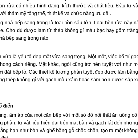
ồn rửa có nhiều hình dạng, kích thước và chất liệu. Đầu tư 
với thẩm mỹ tổng thể, thiết kế và chức năng ưu đãi.
ong nhà bếp sang trọng là loại bồn sâu lớn. Loại bồn rửa này 
e. Cho dù được làm từ thép không gỉ màu bạc hay gốm trắng 
hà bếp sang trọng nào.
n vừa là yếu tố đẹp mắt vừa sang trọng. Một mặt, việc bố trí g
ong cách riêng. Mặt khác, ngói cũng trở nên tuyệt vời như 
 đặt bếp lò. Các thiết kế tương phản tuyệt đẹp được làm bằng 
 bằng thép không gỉ với gạch màu xám hoặc sẫm hơn được sắp xế
ổ điển
g, ấm áp của một căn bếp với một số đồ nội thất ăn uống cổ 
 phản, từ vật liệu hiện đại trên mặt bàn và gạch lát đến nhữn
hẳng hạn như bàn và ghế bằng gỗ chắc chắn, tạo ra một không