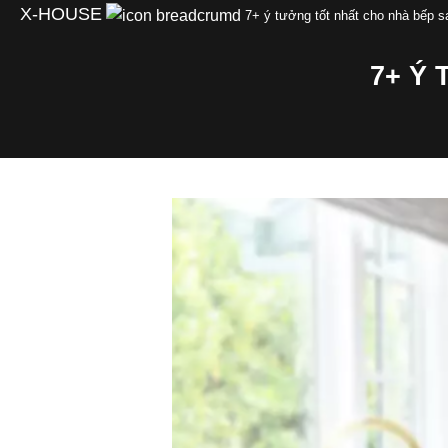
Skip
X-HOUSE
7+ ý tưởng tốt nhất cho nhà bếp 
to
content
7+ Ý