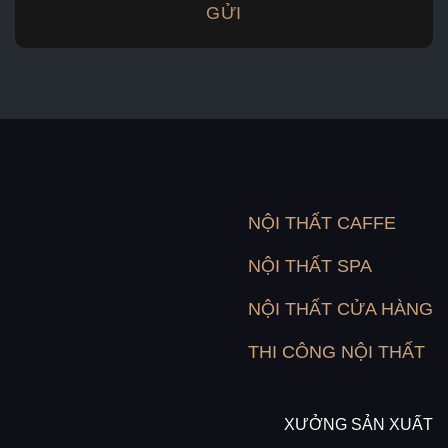
NỘI THẤT CAFFE
NỘI THẤT SPA
NỘI THẤT CỬA HÀNG
THI CÔNG NỘI THẤT
XƯỞNG SẢN XUẤT