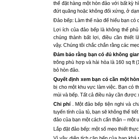
thể đặt hàng một hòn đảo với bất kỳ 
đứt quãng hoặc không đối xứng, ở dạng
Đảo bếp: Làm thế nào để hiểu bạn có 
Lợi ích của đảo bếp là không thể phủ
chúng thành bất lợi, điều cần thiết
vậy. Chúng tôi chắc chắn rằng các mẹo
Đảm bảo rằng bạn có đủ không gian
trông phù hợp và hài hòa là 160 sq ft 
bỏ hòn đảo.
Quyết định xem bạn có cần một hòn 
bị cho một khu vực làm việc. Bạn có t
mùi và bếp. Tất cả điều này cần được 
Chi phí
. Một đảo bếp tiện nghi và c
tuyến tính của tủ, bạn sẽ không thể tiế
đảo của bạn một cách cẩn thận – một ướ
Lắp đặt đảo bếp: một số mẹo thiết thực
Vì vậy, diện tích căn bếp của bạn khá 