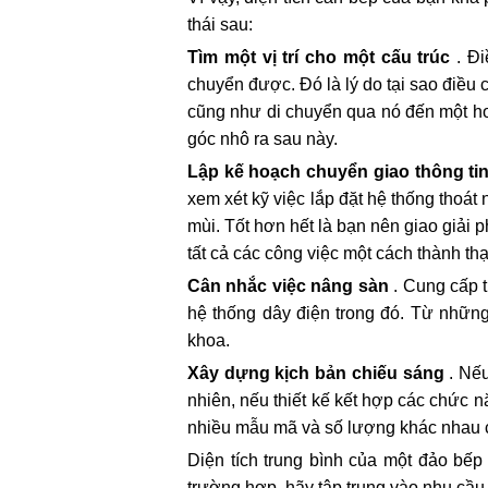
thái sau:
Tìm một vị trí cho một cấu trúc
. Đi
chuyển được. Đó là lý do tại sao điều c
cũng như di chuyển qua nó đến một ho
góc nhô ra sau này.
Lập kế hoạch chuyển giao thông tin 
xem xét kỹ việc lắp đặt hệ thống thoá
mùi. Tốt hơn hết là bạn nên giao giải
tất cả các công việc một cách thành thạ
Cân nhắc việc nâng sàn
. Cung cấp t
hệ thống dây điện trong đó. Từ những
khoa.
Xây dựng kịch bản chiếu sáng
. Nếu
nhiên, nếu thiết kế kết hợp các chức 
nhiều mẫu mã và số lượng khác nhau củ
Diện tích trung bình của một đảo bếp
trường hợp, hãy tập trung vào nhu cầu 