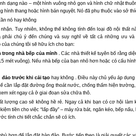
hình dạng nào – một hình vuông nhỏ gọn và hình chữ nhật th
 hình thang hoặc hình bán nguyệt. Nó đã phụ thuộc vào sở thí
cần nó hay không
 nhận. Tuy nhiên, không thể không tính đến loại đồ nội thất n
 là phải chú ý đến chúng và suy nghĩ về tất cả những ưu v
 của chúng tôi sẽ hữu ích cho bạn:
 trong nhà bếp của mình
. Các nhà thiết kế tuyên bố rằng diệ
(15 mét vuông). Nếu nhà bếp của bạn nhỏ hơn hoặc có cấu hình 
đảo trước khi cải tạo
hay không . Điều này chủ yếu áp dụng 
hể cần lắp đặt đường ống thoát nước, chống thấm hiện trường,
xem xét ngay cả ở giai đoạn sửa chữa thô.
hất lượng cao sẽ không hề rẻ. Ngay cả khi bạn có cơ hội làm
t kiệm tiền cho việc “lấp đầy” – máy rửa bát, ngăn kéo, bếp nấu
c tính chi tiết chắc chắn sẽ có ích.
phù hợp để lắp đặt bàn đảo. Bước tiếp theo là giải quyết các 