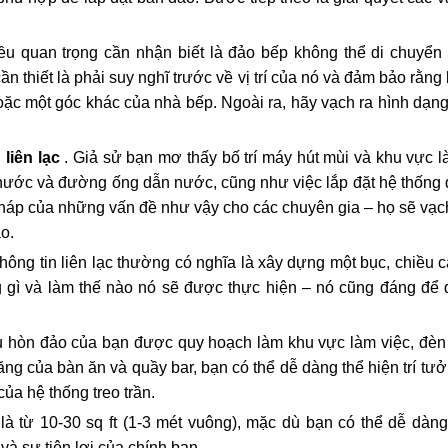
ều quan trọng cần nhận biết là đảo bếp không thể di chuyển 
ần thiết là phải suy nghĩ trước về vị trí của nó và đảm bảo rằn
ặc một góc khác của nhà bếp. Ngoài ra, hãy vạch ra hình dạn
liên lạc
. Giả sử bạn mơ thấy bố trí máy hút mùi và khu vực l
t nước và đường ống dẫn nước, cũng như việc lắp đặt hệ thống
 pháp của những vấn đề như vậy cho các chuyên gia – họ sẽ vạc
o.
hông tin liên lạc thường có nghĩa là xây dựng một bục, chiều
 gì và làm thế nào nó sẽ được thực hiện – nó cũng đáng để 
 hòn đảo của bạn được quy hoạch làm khu vực làm việc, đèn c
năng của bàn ăn và quầy bar, bạn có thể dễ dàng thể hiện trí 
a hệ thống treo trần.
 là từ 10-30 sq ft (1-3 mét vuông), mặc dù bạn có thể dễ dà
và sự tiện lợi của chính bạn.