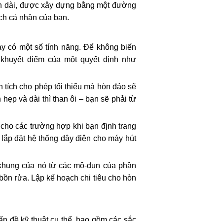
uôn dài, được xây dựng bằng một đường
ch cá nhân của bạn.
ày có một số tính năng. Để không biến
à khuyết điểm của một quyết định như
n tích cho phép tối thiểu mà hòn đảo sẽ
hẹp và dài thì than ôi – bạn sẽ phải từ
cho các trường hợp khi bạn định trang
 lắp đặt hệ thống dây điện cho máy hút
 khung của nó từ các mô-đun của phần
, bồn rửa. Lập kế hoạch chi tiêu cho hòn
vấn đề kỹ thuật cụ thể, bao gồm các sắc