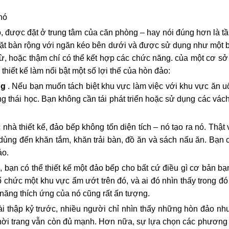
nó
, được đặt ở trung tâm của căn phòng – hay nói đúng hơn là tầ
ặt bàn rộng với ngăn kéo bên dưới và được sử dụng như một 
từ, hoặc thậm chí có thể kết hợp các chức năng. của một cơ sở 
iết kế làm nổi bật một số lợi thế của hòn đảo:
ng
. Nếu bạn muốn tách biệt khu vực làm việc với khu vực ăn u
ng thái học. Bạn không cần tái phát triển hoặc sử dụng các vách
 nhà thiết kế, đảo bếp không tốn diện tích – nó tạo ra nó. Thậ
 dùng đến khăn tắm, khăn trải bàn, đồ ăn và sách nấu ăn. Bạn 
ảo.
, bạn có thể thiết kế một đảo bếp cho bất cứ điều gì cơ bản bạ
tổ chức một khu vực ẩm ướt trên đó, và ai đó nhìn thấy trong 
 năng thích ứng của nó cũng rất ấn tượng.
ài thập kỷ trước, nhiều người chỉ nhìn thấy những hòn đảo nh
thời trang vẫn còn đủ mạnh. Hơn nữa, sự lựa chọn các phương 