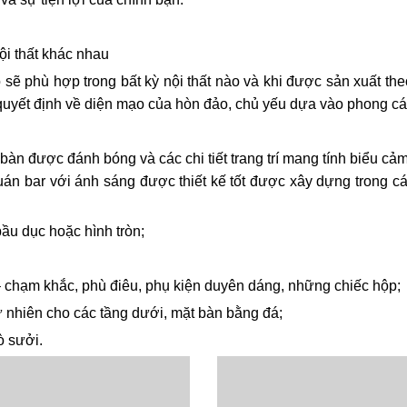
ội thất khác nhau
 sẽ phù hợp trong bất kỳ nội thất nào và khi được sản xuất th
i quyết định về diện mạo của hòn đảo, chủ yếu dựa vào phong c
àn được đánh bóng và các chi tiết trang trí mang tính biểu cảm
quán bar với ánh sáng được thiết kế tốt được xây dựng trong c
bầu dục hoặc hình tròn;
ền – chạm khắc, phù điêu, phụ kiện duyên dáng, những chiếc hộp;
n tự nhiên cho các tầng dưới, mặt bàn bằng đá;
ò sưởi.