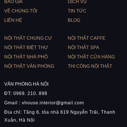
BÁO GIÁ
DỊCH VỤ
VỀ CHÚNG TÔI
TIN TỨC
LIÊN HỆ
BLOG
NỘI THẤT CHUNG CƯ
NỘI THẤT CAFFE
NỘI THẤT BIỆT THỰ
NỘI THẤT SPA
NỘI THẤT NHÀ PHỐ
NỘI THẤT CỬA HÀNG
NỘI THẤT VĂN PHÒNG
THI CÔNG NỘI THẤT
VĂN PHÒNG HÀ NỘI
ĐT: 0969. 210. 898
Gmail : xhouse.interior@gmail.com
Địa chỉ: Tầng 6, tòa nhà 619 Nguyễn Trãi, Thanh
Xuân, Hà Nội