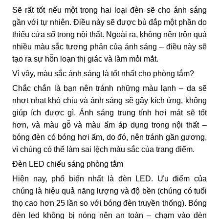
Sẽ rất tốt nếu một trong hai loại đèn sẽ cho ánh sáng
gần với tự nhiên. Điều này sẽ được bù đắp một phần do
thiếu cửa sổ trong nội thất. Ngoài ra, không nên trộn quá
nhiều màu sắc tương phản của ánh sáng – điều này sẽ
tạo ra sự hỗn loạn thị giác và làm mỏi mắt.
Vì vậy, màu sắc ánh sáng là tốt nhất cho phòng tắm?
Chắc chắn là bạn nên tránh những màu lạnh – da sẽ
nhợt nhạt khó chịu và ánh sáng sẽ gây kích ứng, không
giúp ích được gì. Ánh sáng trung tính hơi mát sẽ tốt
hơn, và màu gỗ và màu ấm áp dụng trong nội thất –
bóng đèn có bóng hơi ấm, do đó, nên tránh gần gương,
vì chúng có thể làm sai lệch màu sắc của trang điểm.
Đèn LED chiếu sáng phòng tắm
Hiện nay, phổ biến nhất là đèn LED. Ưu điểm của
chúng là hiệu quả năng lượng và độ bền (chúng có tuổi
thọ cao hơn 25 lần so với bóng đèn truyền thống). Bóng
đèn led không bị nóng nên an toàn – chạm vào đèn